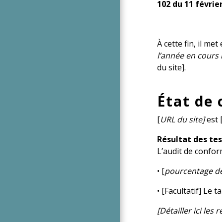
102 du 11 février
À cette fin, il me
l’année en cours 
du site].
État de
[
URL du site]
est 
Résultat des tes
L’audit de conform
• [
pourcentage de
• [Facultatif] Le 
[Détailler ici les