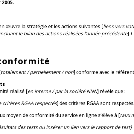
 2005.
t en œuvre la stratégie et les actions suivantes [
liens vers vo
incluant le bilan des actions réalisées l’année précédente
]. 
 conformité
[
totalement / partiellement / non
] conforme avec le référenti
ts
ité réalisé [
en interne / par la société NNN
] révèle que :
 critères RGAA respectés
] des critères RGAA sont respectés
taux moyen de conformité du service en ligne s’élève à [
taux m
 résultats des tests ou insérer un lien vers le rapport de test]