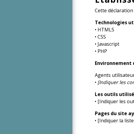
Cette déclaration 
Technologies uti
• HTML5
• CSS
• Javascript
• PHP
Environnement 
Agents utilisateur
•
[Indiquer les co
Les outils utilis
• [Indiquer les out
Pages du site ay
• [Indiquer la lis