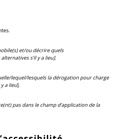
ntes.
mobile(s) et/ou décrire quels
ernatives s’il y a lieu].
quelle/lequel/lesquels la dérogation pour charge
y a lieu
].
tre(nt) pas dans le champ d’application de la
accessibilité