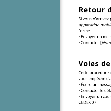
Retour d
Si vous n’arrivez
application mobil
forme.
• Envoyer un mes
• Contacter [
Nom d
Voies de
Cette procédure es
vous empêche d’ac
• Écrire un mess
• Contacter le dé
• Envoyer un cour
CEDEX 07