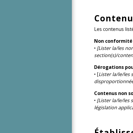
Contenu
Les contenus list
Non conformité
•
[Lister la/les n
section(s)/contenu
Dérogations pou
• [
Lister la/le/le
disproportionnée 
Contenus non sou
•
[Lister la/le/les
législation applica
Établiss