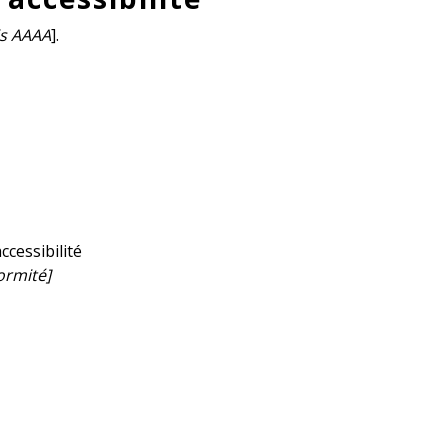
is AAAA
].
ccessibilité
ormité]