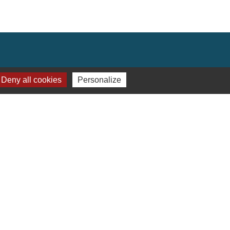
ey
Deny all cookies
Personalize
CE
 vendredi et samedi.