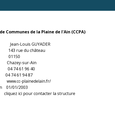
 Communes de la Plaine de l'Ain (CCPA)
) Jean-Louis GUYADER
3 rue du château
l 01150
azey-sur-Ain
4 74 61 96 40
4 61 94 87
 www.cc-plainedelain.fr/
ion 01/01/2003
z ici pour contacter la structure