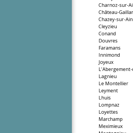
Charnoz-sur-A
Château-Gailla
Chazey-sur-Ain
Cleyzieu
Conand
Douvres
Faramans
Innimond
Joyeux
L'Abergement-
Lagnieu
Le Montellier
Leyment
Lhuis
Lompnaz
Loyettes
Marchamp
Meximieux