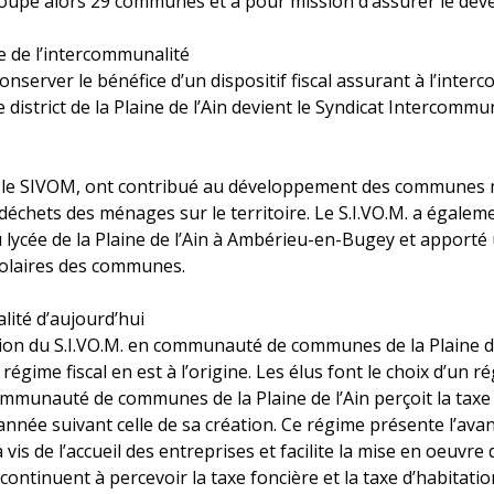
roupe alors 29 communes et a pour mission d’assurer le dév
 de l’intercommunalité
nserver le bénéfice d’un dispositif fiscal assurant à l’inter
le district de la Plaine de l’Ain devient le Syndicat Intercomm
is le SIVOM, ont contribué au développement des communes me
déchets des ménages sur le territoire. Le S.I.VO.M. a égaleme
 lycée de la Plaine de l’Ain à Ambérieu-en-Bugey et apporté
colaires des communes.
ité d’aujourd’hui
on du S.I.VO.M. en communauté de communes de la Plaine de l’
régime fiscal en est à l’origine. Les élus font le choix d’un 
ommunauté de communes de la Plaine de l’Ain perçoit la tax
nnée suivant celle de sa création. Ce régime présente l’ava
vis de l’accueil des entreprises et facilite la mise en oeuv
ntinuent à percevoir la taxe foncière et la taxe d’habitation 