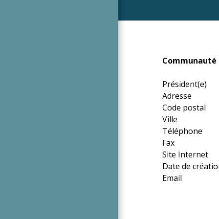
Communauté de
Président(e
Adresse 14
Code posta
Ville Ch
Téléphone 0
Fax 04 7
Site Internet
Date de créat
Email clique