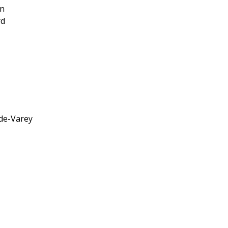
in
rd
de-Varey