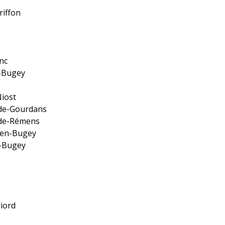
riffon
nc
n-Bugey
Niost
-de-Gourdans
-de-Rémens
-en-Bugey
n-Bugey
iord