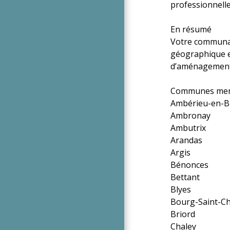
professionnelle
En résumé
Votre communau
géographique et
d’aménagement 
Communes mem
Ambérieu-en-
Ambronay
Ambutrix
Arandas
Argis
Bénonces
Bettant
Blyes
Bourg-Saint-Ch
Briord
Chaley