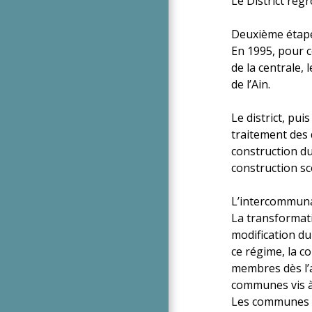
Le District reg
Deuxième étape
En 1995, pour co
de la centrale, 
de l’Ain.
Le district, pu
traitement des 
construction du
construction s
L’intercommunal
La transformati
modification du 
ce régime, la c
membres dès l’a
communes vis à 
Les communes co