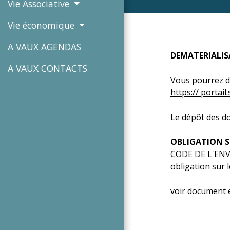
Vie Associative
Vie économique
A VAUX AGENDAS
DEMATERIALIS
A VAUX CONTACTS
Vous pourrez dé
https:// portail
Le dépôt des do
OBLIGATION S
CODE DE L'EN
obligation sur l
voir document e