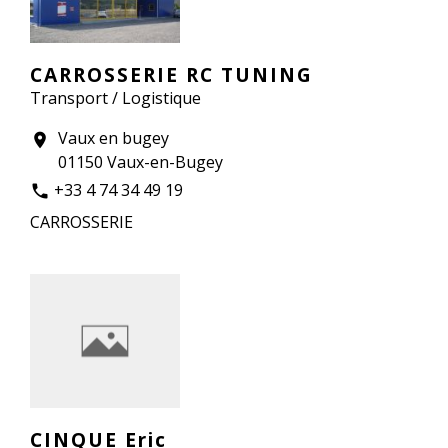
CARROSSERIE RC TUNING
Transport / Logistique
Vaux en bugey
location_on
01150 Vaux-en-Bugey
+33 4 74 34 49 19
phone
CARROSSERIE
CINQUE Eric