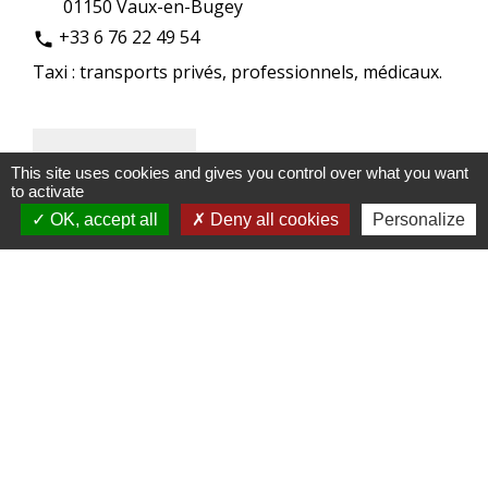
01150 Vaux-en-Bugey
+33 6 76 22 49 54
phone
Taxi : transports privés, professionnels, médicaux.
This site uses cookies and gives you control over what you want
to activate
OK, accept all
Deny all cookies
Personalize
GAILLARD PATRICK
Artisanat / Métiers d’art / Antiquités
rue principale de Vaux Fevroux
location_on
01150 Vaux-en-Bugey
+33 6 74 54 90 29
phone
Menuisier