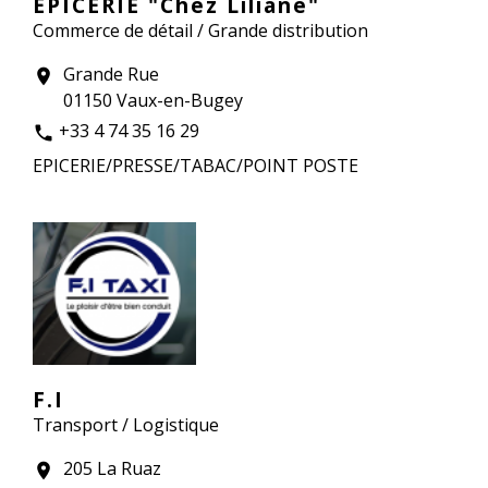
EPICERIE "Chez Liliane"
Commerce de détail / Grande distribution
Grande Rue
location_on
01150 Vaux-en-Bugey
+33 4 74 35 16 29
phone
EPICERIE/PRESSE/TABAC/POINT POSTE
F.I
Transport / Logistique
205 La Ruaz
location_on