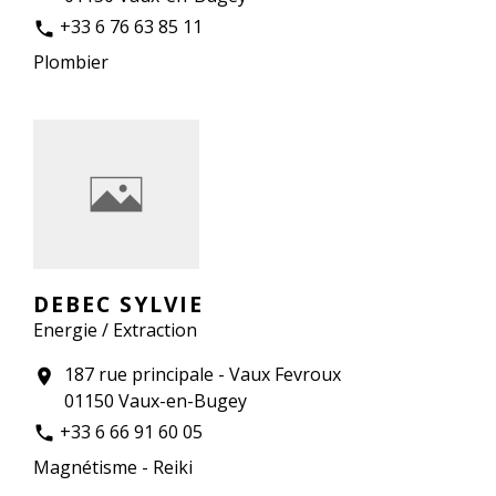
+33 6 76 63 85 11
phone
Plombier
DEBEC SYLVIE
Energie / Extraction
187 rue principale - Vaux Fevroux
location_on
01150 Vaux-en-Bugey
+33 6 66 91 60 05
phone
Magnétisme - Reiki