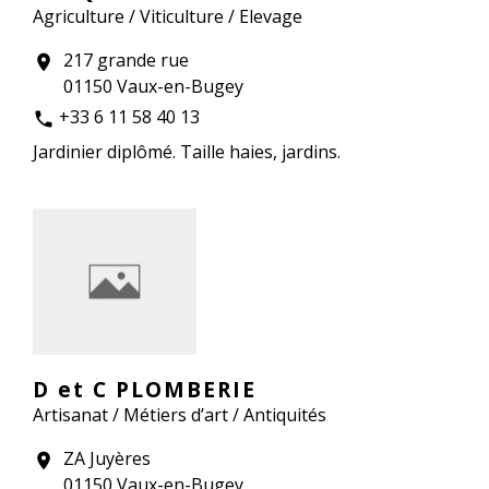
Agriculture / Viticulture / Elevage
217 grande rue
location_on
01150 Vaux-en-Bugey
+33 6 11 58 40 13
phone
Jardinier diplômé. Taille haies, jardins.
D et C PLOMBERIE
Artisanat / Métiers d’art / Antiquités
ZA Juyères
location_on
01150 Vaux-en-Bugey