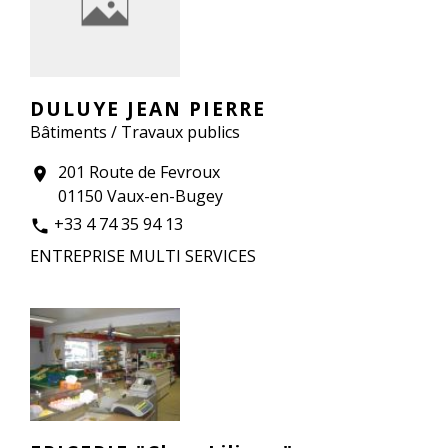
DULUYE JEAN PIERRE
Bâtiments / Travaux publics
201 Route de Fevroux
location_on
01150 Vaux-en-Bugey
+33 4 74 35 94 13
phone
ENTREPRISE MULTI SERVICES