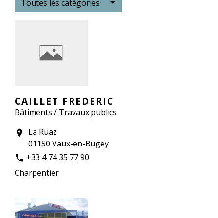
Toutes les catégories
CAILLET FREDERIC
Bâtiments / Travaux publics
La Ruaz
location_on
01150 Vaux-en-Bugey
+33 4 74 35 77 90
phone
Charpentier