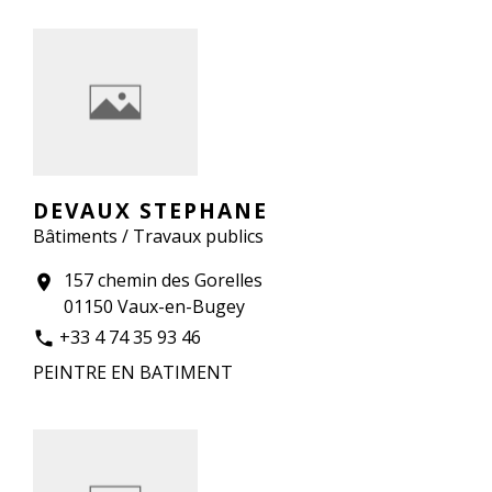
DEVAUX STEPHANE
Bâtiments / Travaux publics
157 chemin des Gorelles
location_on
01150 Vaux-en-Bugey
+33 4 74 35 93 46
phone
PEINTRE EN BATIMENT