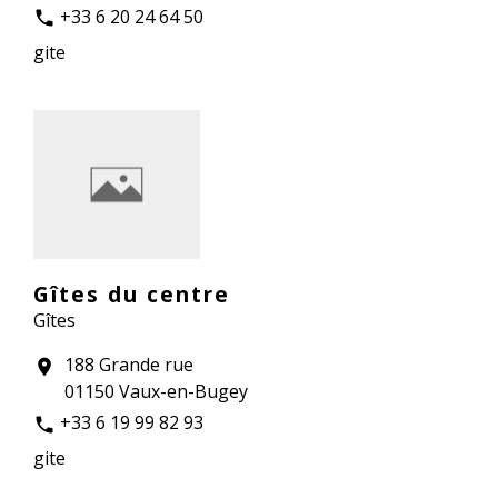
+33 6 20 24 64 50
phone
gite
Gîtes du centre
Gîtes
188 Grande rue
location_on
01150 Vaux-en-Bugey
+33 6 19 99 82 93
phone
gite