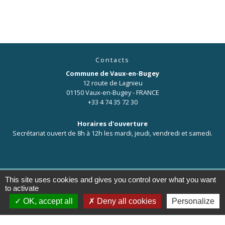
Contacts
Commune de Vaux-en-Bugey
12 route de Lagnieu
01150 Vaux-en-Bugey - FRANCE
+33 4 74 35 72 30
Horaires d'ouverture
Secrétariat ouvert de 8h à 12h les mardi, jeudi, vendredi et samedi.
This site uses cookies and gives you control over what you want
to activate
Liens
OK, accept all
Deny all cookies
Personalize