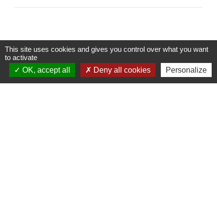
This site uses cookies and gives you control over what you want
to activate
Contacts
OK, accept all
Deny all cookies
Personalize
Commune de Vaux-en-Bugey
12 route de Lagnieu
01150 Vaux-en-Bugey - FRANCE
+33 4 74 35 72 30
Horaires d'ouverture
Secrétariat ouvert de 8h à 12h les mardi, jeudi, vendredi et samedi.
Liens