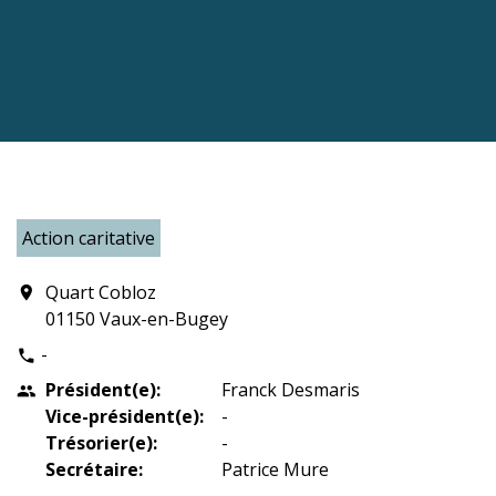
Action caritative
Quart Cobloz
location_on
01150 Vaux-en-Bugey
-
phone
Président(e):
Franck Desmaris
people
Vice-président(e):
-
Trésorier(e):
-
Secrétaire:
Patrice Mure