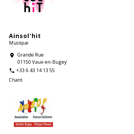
Ainsol'hit
Musique
Grande Rue
location_on
01150 Vaux-en-Bugey
+33 6 43 14 13 55
phone
Chant