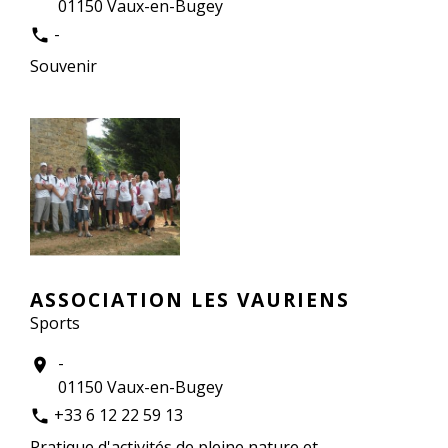
01150 Vaux-en-Bugey
-
phone
Souvenir
ASSOCIATION LES VAURIENS
Sports
-
location_on
01150 Vaux-en-Bugey
+33 6 12 22 59 13
phone
Pratique d'activités de pleine nature et