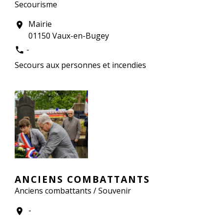
Secourisme
Mairie
location_on
01150 Vaux-en-Bugey
-
phone
Secours aux personnes et incendies
ANCIENS COMBATTANTS
Anciens combattants / Souvenir
-
location_on