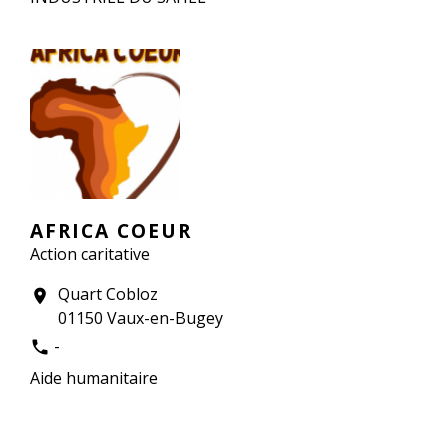
AFRICA COEUR
Action caritative
Quart Cobloz
location_on
01150 Vaux-en-Bugey
-
phone
Aide humanitaire