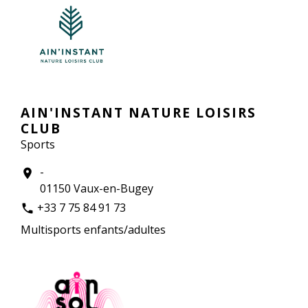
AIN'INSTANT NATURE LOISIRS
CLUB
Sports
-
location_on
01150 Vaux-en-Bugey
+33 7 75 84 91 73
phone
Multisports enfants/adultes