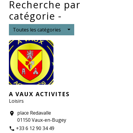
Recherche par
catégorie -
Toutes les catégories
A VAUX ACTIVITES
Loisirs
place Redavalle
location_on
01150 Vaux-en-Bugey
+33 6 12 90 34 49
phone