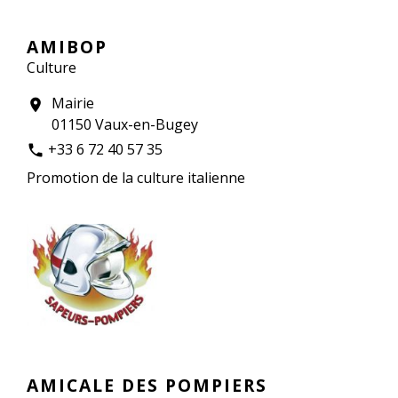
AMIBOP
Culture
Mairie
location_on
01150 Vaux-en-Bugey
+33 6 72 40 57 35
phone
Promotion de la culture italienne
AMICALE DES POMPIERS