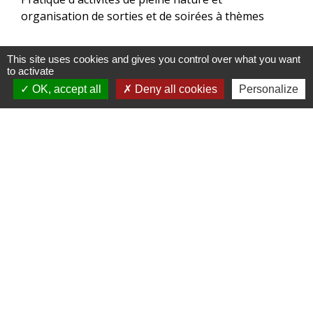
organisation de sorties et de soirées à thèmes
This site uses cookies and gives you control over what you want
to activate
OK, accept all
Deny all cookies
Personalize
Associés Supporters de l’ASSE -
Section 15 – Lagnieu-le-Bugey
Sports
-
location_on
01150 Vaux-en-Bugey
+33 7 87 92 92 42
phone
Notre association a pour but, de réunir les fans des