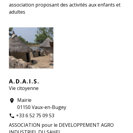
association proposant des activités aux enfants et
adultes
A.D.A.I.S.
Vie citoyenne
Mairie
location_on
01150 Vaux-en-Bugey
+33 6 52 75 09 53
phone
ASSOCIATION pour le DEVELOPPEMENT AGRO
INDUSTRIEL DU SAHEL