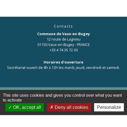
Contacts
Commune de Vaux-en-Bugey
12 route de Lagnieu
01150 Vaux-en-Bugey - FRANCE
+33 4 74 35 72 30
Horaires d'ouverture
Secrétariat ouvert de 8h à 12h les mardi, jeudi, vendredi et samedi.
This site uses cookies and gives you control over what you want
to activate
Liens
OK, accept all
Deny all cookies
Personalize
OT de Pérouges