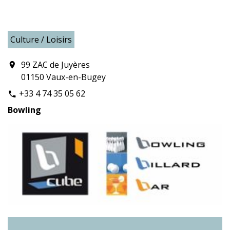
Culture / Loisirs
99 ZAC de Juyères
location_on
01150 Vaux-en-Bugey
+33 4 74 35 05 62
phone
Bowling