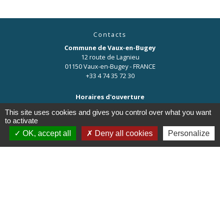
Contacts
Commune de Vaux-en-Bugey
12 route de Lagnieu
01150 Vaux-en-Bugey - FRANCE
+33 4 74 35 72 30
Horaires d'ouverture
Secrétariat ouvert de 8h à 12h les mardi, jeudi, vendredi et samedi.
This site uses cookies and gives you control over what you want
to activate
OK, accept all
Deny all cookies
Personalize
Liens
OT de Pérouges