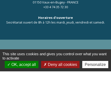
01150 Vaux-en-Bugey - FRANCE
+33 4 74 35 72 30
Horaires d'ouverture
Secrétariat ouvert de 8h à 12h les mardi, jeudi, vendredi et samedi.
This site uses cookies and gives you control over what you want
Liens
to activate
OK, accept all
Deny all cookies
Personalize
OT de Pérouges
Mentions légales
-
Politique de confidentialité
-
Accessibilité
-
Plan du site
-
Gestion des cookies
Site créé en partenariat avec Réseau des Communes