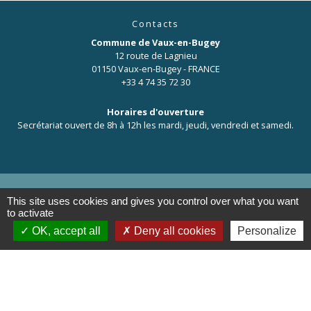
Contacts
Commune de Vaux-en-Bugey
12 route de Lagnieu
01150 Vaux-en-Bugey - FRANCE
+33 4 74 35 72 30
Horaires d'ouverture
Secrétariat ouvert de 8h à 12h les mardi, jeudi, vendredi et samedi.
This site uses cookies and gives you control over what you want
to activate
Liens
OK, accept all
Deny all cookies
Personalize
OT de Pérouges
Mentions légales
-
Politique de confidentialité
-