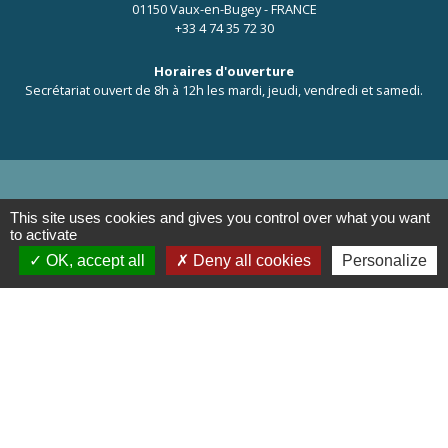
01150 Vaux-en-Bugey - FRANCE
+33 4 74 35 72 30
Horaires d'ouverture
Secrétariat ouvert de 8h à 12h les mardi, jeudi, vendredi et samedi.
This site uses cookies and gives you control over what you want
Liens
to activate
OK, accept all
Deny all cookies
Personalize
OT de Pérouges
Mentions légales
-
Politique de confidentialité
-
Accessibilité
-
Plan du site
-
Gestion des cookies
Site créé en partenariat avec Réseau des Communes